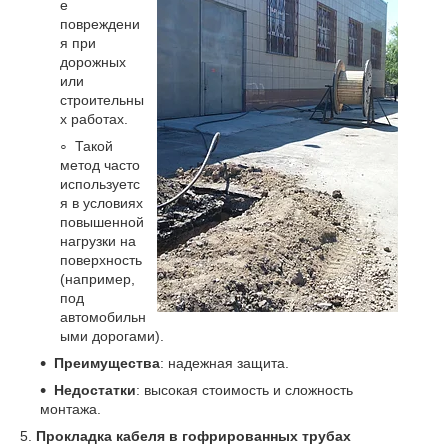
е
повреждени
я при
дорожных
или
строительны
х работах.
Такой
метод часто
используетс
я в условиях
повышенной
нагрузки на
поверхность
(например,
под
автомобильн
ыми дорогами).
Преимущества
: надежная защита.
Недостатки
: высокая стоимость и сложность
монтажа.
5.
Прокладка кабеля в гофрированных трубах