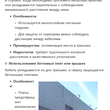
В случаях, когда необходимо проложить несколько кабелей,
они укладываются параллельно с соблюдением
минимального расстояния между ними.
Особенности
:
Используется многослойная песчаная
подушка.
Для защиты от перегрева важно соблюдать
дистанцию между кабелями.
Преимущества
: оптимизация места в траншее.
Недостатки
: требует тщательного контроля
расстояния и качественного уплотнения.
4.
Использование бетонных плит или крышек
Кабель укладывается на дно траншеи, а сверху защищается
бетонными плитами.
Особенност
и
:
Плиты
предотвращ
ают
механически