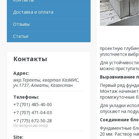
Доставка и оплата
Отзывы
Статьи
проектную глубину
уплотняется вибр
Контакты
Для устойчивости
можно приступать
Выравнивание п
мкр.Теректы, квартал КазМИС,
Первый ряд фунда
уч.1737, Алматы, Казахстан
Монтаж начинаетс
промежуточные б
+7 (701) 485-40-00
Для укладки испол
опускают на поду
+7 (707) 471-04-03
Соединение бло
+7 (775) 672-50-28
По вопросам опор
Фундаментные бло
20 мм. Раствор н