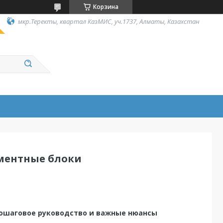
Корзина
мкр.Теректы, квартал КазМИС, уч.1737, Алматы, Казахстан
ментные блоки
пошаговое руководство и важные нюансы