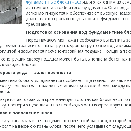
Фундаментные блоки (ФБС)
являются одним из сам
ленточного и столбчатого фундамента. Они предс
легко монтируются и обеспечивают высокую надеж
долго, важно правильно установить фундаментные
требования.
Подготовка основания под фундаментные бл
Перед началом монтажа необходимо выполнить зем
. Глубина зависит от типа грунта, уровня грунтовых вод и клим
оплитой и засыпается песчано-гравийная подушка. Толщина так
 конструкции сверху подушки может быть выполнена бетонная 
 к укладке блоков.
ервого ряда — залог прочности
ментных блоков укладывается особенно тщательно, так как име
я с углов здания. Сначала выставляют угловые блоки, между н
локи.
ьзуется автокран или кран-манипулятор, так как блоки весят о
шку, проверяют уровнем и при необходимости корректируют п
ков и заполнение швов
ки устанавливаются на цементно-песчаный раствор, который 
аносят на верхнюю грань блока, после чего укладывают следую