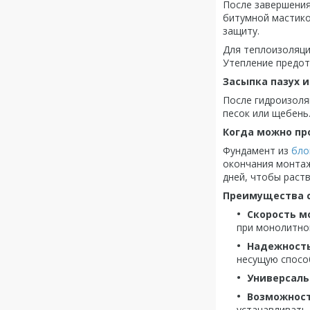
После завершения
битумной мастико
защиту.
Для теплоизоляци
Утепление предот
Засыпка пазух 
После гидроизоля
песок или щебень
Когда можно пр
Фундамент из
бло
окончания монтаж
дней, чтобы раст
Преимущества с
Скорость м
при монолитно
Надежност
несущую спосо
Универсаль
Возможност
устанавливать