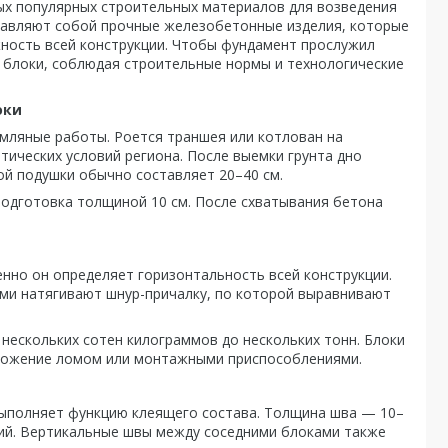
ых популярных строительных материалов для возведения
тавляют собой прочные железобетонные изделия, которые
ность всей конструкции. Чтобы фундамент прослужил
 блоки, соблюдая строительные нормы и технологические
оки
ляные работы. Роется траншея или котлован на
атических условий региона. После выемки грунта дно
ой подушки обычно составляет 20–40 см.
подготовка толщиной 10 см. После схватывания бетона
нно он определяет горизонтальность всей конструкции.
ими натягивают шнур-причалку, по которой выравнивают
т нескольких сотен килограммов до нескольких тонн. Блоки
оложение ломом или монтажными приспособлениями.
выполняет функцию клеящего состава. Толщина шва — 10–
щий. Вертикальные швы между соседними блоками также