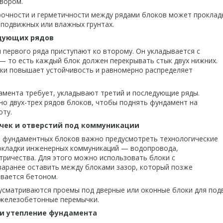
вором.
очности и герметичности между рядами блоков может проклад
 подвижных или влажных грунтах.
дующих рядов
 первого ряда приступают ко второму. Он укладывается с
— то есть каждый блок должен перекрывать стык двух нижних.
дки повышает устойчивость и равномерно распределяет
амента требует, укладывают третий и последующие ряды.
о двух-трех рядов блоков, чтобы поднять фундамент на
оту.
чек и отверстий под коммуникации
 фундаментных блоков важно предусмотреть технологические
окладки инженерных коммуникаций — водопровода,
ктричества. Для этого можно использовать блоки с
заранее оставить между блоками зазор, который позже
ивается бетоном.
усматриваются проемы под дверные или оконные блоки для по
 железобетонные перемычки.
и утепление фундамента