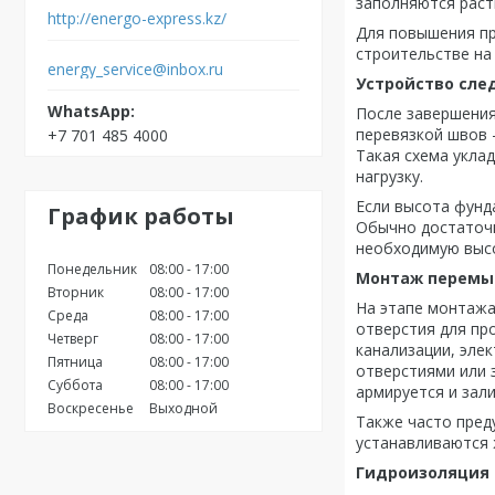
заполняются раст
http://energo-express.kz/
Для повышения пр
строительстве на
energy_service@inbox.ru
Устройство сле
После завершения
перевязкой швов 
+7 701 485 4000
Такая схема укла
нагрузку.
Если высота фунд
График работы
Обычно достаточн
необходимую выс
Понедельник
08:00
17:00
Монтаж перемы
Вторник
08:00
17:00
На этапе монтажа
Среда
08:00
17:00
отверстия для пр
Четверг
08:00
17:00
канализации, эле
Пятница
08:00
17:00
отверстиями или 
Суббота
08:00
17:00
армируется и зал
Воскресенье
Выходной
Также часто пред
устанавливаются
Гидроизоляция 