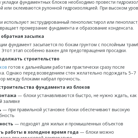
 укладки фундаментных блоков необходимо провести гидроизо
й или оклеиваются рулонной гидроизоляцией. При высоком уро
и используют экструдированный пенополистирол или пенопласт,
вращает промерзание фундамента и образование конденсата.
и обратная засыпка
ции фундамент засыпается по бокам грунтом с послойным трамб
. Этот этап особенно важен для предотвращения просадки.
одолжать строительство
ков
готов к дальнейшим работам практически сразу после
а. Однако перед возведением стен желательно подождать 5–7
вор между блоками набрал прочность.
троительства фундамента из блоков
онтажа
— блоки устанавливаются быстро, не нужно ждать, как
й заливке
ь
— при правильной установке блоки обеспечивают высокую
бность
ность
— подходят для жилых и промышленных объектов
ь работы в холодное время года
— блоки можно
 даже при минусовой температуре