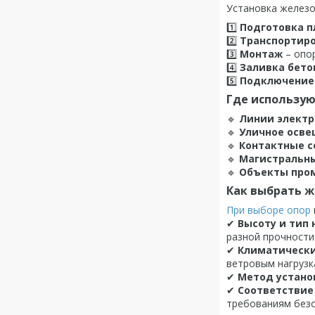
Установка железо
1️⃣
Подготовка 
2️⃣
Транспортир
3️⃣
Монтаж
– опор
4️⃣
Заливка бет
5️⃣
Подключение 
Где использу
🔹
Линии электр
🔹
Уличное осве
🔹
Контактные с
🔹
Магистральны
🔹
Объекты про
Как выбрать 
При выборе опор
✔
Высоту и тип 
разной прочности
✔
Климатически
ветровым нагрузк
✔
Метод устано
✔
Соответствие
требованиям безо