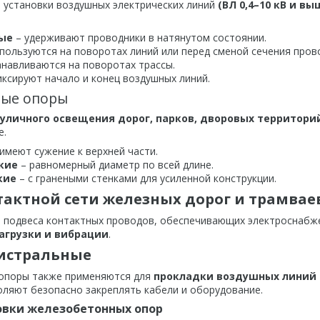
 установки воздушных электрических линий
(ВЛ 0,4–10 кВ и вы
ые
– удерживают проводники в натянутом состоянии.
пользуются на поворотах линий или перед сменой сечения пров
анавливаются на поворотах трассы.
ксируют начало и конец воздушных линий.
ные опоры
уличного освещения дорог, парков, дворовых территор
е.
имеют сужение к верхней части.
кие
– равномерный диаметр по всей длине.
кие
– с гранеными стенками для усиленной конструкции.
актной сети железных дорог и трамвае
я подвеса контактных проводов, обеспечивающих электроснаб
агрузки и вибрации
.
истральные
опоры также применяются для
прокладки воздушных линий 
оляют безопасно закреплять кабели и оборудование.
овки железобетонных опор