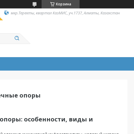
Корзина
мкр.Теректы, квартал КазМИС, уч.1737, Алматы, Казахстан
ечные опоры
опоры: особенности, виды и