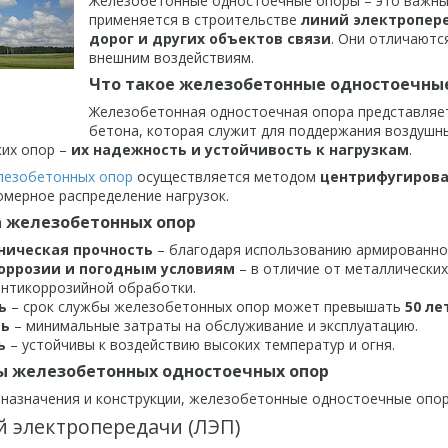
Железобетонные одностоечные опоры – это важны
применяется в строительстве
линий электропере
дорог и других объектов связи
. Они отличаютс
внешним воздействиям.
Что такое железобетонные одностоечны
Железобетонная одностоечная опора представляет
бетона, которая служит для поддержания воздушны
ких опор –
их надежность и устойчивость к нагрузкам
.
лезобетонных опор
осуществляется методом
центрифугирова
омерное распределение нагрузок.
 железобетонных опор
ническая прочность
– благодаря использованию армированног
коррозии и погодным условиям
– в отличие от металлических
нтикоррозийной обработки.
ь
– срок службы железобетонных опор может превышать
50 ле
ть
– минимальные затраты на обслуживание и эксплуатацию.
ь
– устойчивы к воздействию высоких температур и огня.
ы железобетонных одностоечных опор
 назначения и конструкции, железобетонные одностоечные опор
 электропередачи (ЛЭП)