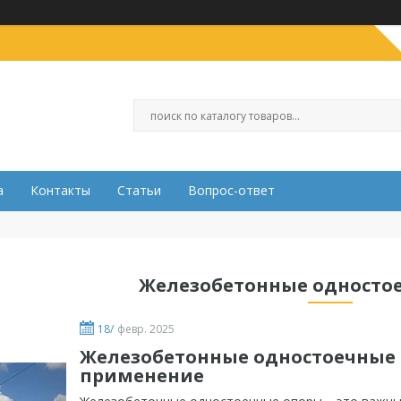
а
Контакты
Статьи
Вопрос-ответ
Железобетонные односто
18/
февр. 2025
Железобетонные одностоечные 
применение