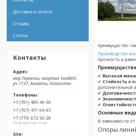
Доставка и оплата
Отзывы
Статьи
преимущество та
Производство же
Контакты
прочность и равн
Преимущества
✔
Высокая меха
мкр.Теректы, квартал КазМИС,
✔
Стойкость к 
уч.1737, Алматы, Казахстан
дополнительной а
✔
Долговечност
✔
Экономичнос
+7 (701) 485-40-00
✔
Огнестойкост
+7 (707) 471-04-03
Основные вид
+7 (775) 672-50-28
В зависимости от
По вопросам опор
Опоры линий