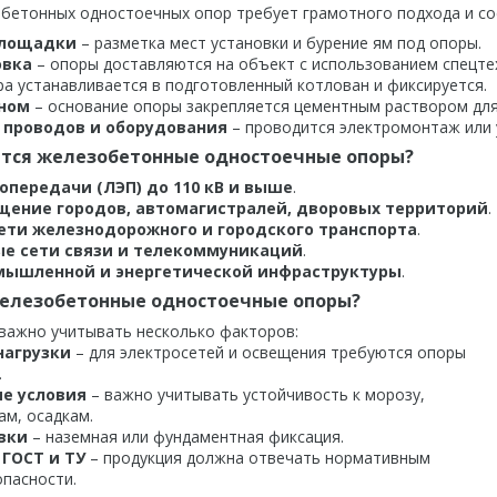
бетонных одностоечных опор требует грамотного подхода и сос
площадки
– разметка мест установки и бурение ям под опоры.
овка
– опоры доставляются на объект с использованием спецте
а устанавливается в подготовленный котлован и фиксируется.
оном
– основание опоры закрепляется цементным раствором для
проводов и оборудования
– проводится электромонтаж или 
ются железобетонные одностоечные опоры?
опередачи (ЛЭП) до 110 кВ и выше
.
щение городов, автомагистралей, дворовых территорий
.
ети железнодорожного и городского транспорта
.
е сети связи и телекоммуникаций
.
мышленной и энергетической инфраструктуры
.
железобетонные одностоечные опоры?
важно учитывать несколько факторов:
нагрузки
– для электросетей и освещения требуются опоры
.
е условия
– важно учитывать устойчивость к морозу,
ам, осадкам.
вки
– наземная или фундаментная фиксация.
 ГОСТ и ТУ
– продукция должна отвечать нормативным
пасности.