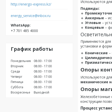
Используются для
http://energo-express.kz/
Подвиды:
🔹
Промежуточн
energy_service@inbox.ru
🔹
Анкерные
– ис
🔹
Угловые
– уст
🔹
Концевые
– фи
+7 701 485 4000
Осветитель
Применяются для
установки и форм
График работы
🔹
Конические
– 
🔹
Цилиндричес
Понедельник
08:00
17:00
🔹
Призматичес
Вторник
08:00
17:00
Опоры конт
Среда
08:00
17:00
Четверг
08:00
17:00
Используются дл
механические н
Пятница
08:00
17:00
Суббота
08:00
17:00
Опоры маг
Воскресенье
Выходной
Железобетонные 
конструкции позв
Процесс устан