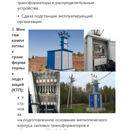
трансформаторы и распределительные
устройства.
Сдача подстанции эксплуатирующей
организации.
Мон
таж
компл
ектны
х
транс
форма
торны
х
подст
анций
(КТП):
У
ста
нов
ка
на подготовленное основание металлического
корпуса силовых трансформаторов и