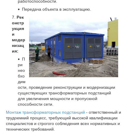
работоспособности.
Передача объекта в эксплуатацию.
Рек
онстр
укция
и
модер
низац
ия:
П
ри
нео
бхо
дим
ости, проведение реконструкции и модернизации
существующих трансформаторных подстанций
для увеличения мощности и пропускной
способности сети.
Монтаж трансформаторных подстанций
- ответственный и
трудоемкий процесс, требующий высокой квалификации
специалистов и строгого соблюдения всех нормативных и
технических требований.