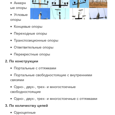
Анкерн
ые опоры
Угловые
опоры
Концевые опоры
Переходные опоры
Транспозиционные опоры
Ответвительные опоры
Перекрестные опоры
2. По конструкции
Портальные с оттяжками
Портальные свободностоящие с внутренними
связями
Одно-, двух-, трех- и многостоечные
свободностоящие
Одно-, двух-, трех- и многостоечные с оттяжками
3. По количеству цепей
Одноцепные